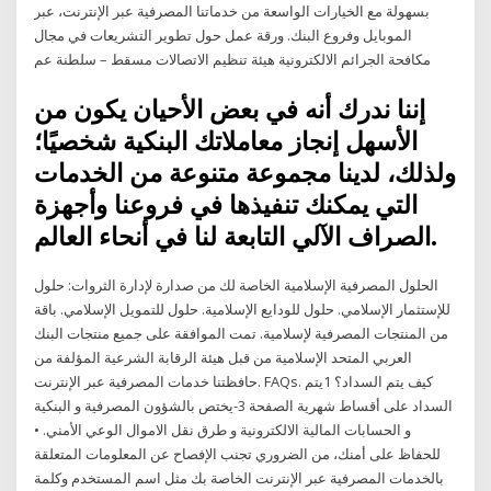
بسهولة مع الخيارات الواسعة من خدماتنا المصرفية عبر الإنترنت، عبر
الموبايل وفروع البنك. ورقة عمل حول تطوير التشريعات في مجال
مكافحة الجرائم الالكترونية هيئة تنظيم الاتصالات مسقط – سلطنة عم
إننا ندرك أنه في بعض الأحيان يكون من
الأسهل إنجاز معاملاتك البنكية شخصيًا؛
ولذلك، لدينا مجموعة متنوعة من الخدمات
التي يمكنك تنفيذها في فروعنا وأجهزة
الصراف الآلي التابعة لنا في أنحاء العالم.
الحلول المصرفية الإسلامية الخاصة لك من صدارة لإدارة الثروات: حلول
للإستثمار الإسلامي. حلول للودايع الإسلامية. حلول للتمويل الإسلامي. باقة
من المنتجات المصرفية لإسلامية. تمت الموافقة على جميع منتجات البنك
العربي المتحد الإسلامية من قبل هيئة الرقابة الشرعية المؤلفة من
حافظتنا خدمات المصرفية عبر الإنترنت. FAQs. كيف يتم السداد؟ 1يتم
السداد على أقساط شهرية الصفحة 3-يختص بالشؤون المصرفية و البنكية
و الحسابات المالية الالكترونية و طرق نقل الاموال الوعي الأمني. •
للحفاظ على أمنك، من الضروري تجنب الإفصاح عن المعلومات المتعلقة
بالخدمات المصرفية عبر الإنترنت الخاصة بك مثل اسم المستخدم وكلمة