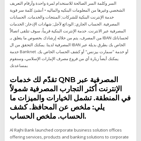
السر وكلمة السر الصالحة للاستخدام لمرة واحدة وأرقام التعريف
الشخصي وغيرها من المعلومات البنكيه والماليه • أنشئ كلمة سر قوية
خدمة الإنترنت البنكية للشركات; المنتجات والخدمات. الحسابات
المصرفية. الحساب‭ ‬الجاري; الودائع‭ ‬لآجل; شهادات‭ ‬الإدخار; الخدمات
المصرفية عبر الانترنت. خدمة الإنترنت البنكية قريباً، سوف تتلقى اتصالاًً
من المصرف، يتم من خلاله إرشادك بخصوص ما يتعلق بـ IBAN لحساباتك
المصرفية لدينا. يمكنك التحقق من ال IBAN الخاص بك بطرق بديلة عبر
خدمة Banknet أو خدمة "سمارت بيزنس" أو كشف الحساب الخاص بك.
يمكنك أيضاً زيارة أي من فروع مصرف الإمارات الإسلامي، وسنقوم
بمساعدتك
تقدّم لك خدمات QNB المصرفية عبر
الإنترنت أكثر التجارب المصرفية شمولاً
في المنطقة. تشمل الخيارات والميزات ما
يلي: ملخص عن المحافظ. كشف
الحساب. ملخص الحساب.
Al Rajhi Bank launched corporate business solution offices
offering services, products and banking solutions to corporate