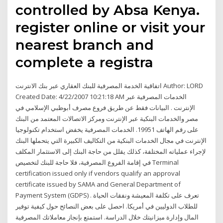
controlled by Absa Kenya.
register online or visit your
nearest branch and
complete a registra
اتفاقية الخدمة المصرفية للبنك العقاري عبر بنك الانترنت Author: LORD
Created Date: 4/22/2007 10:21:18 AM الخدمات المصرفية عبر
الإنترنت . البيانات فقط عن طريق فروع مصرف أبوظبي الإسلامي في
مصر والخدمات البنكية عبر الإنترنت ومركز الاتصالات المعتمد من البنك
على رقم الهاتف 19951. الخدمات المصرفية يخفض استخدام تكنولوجيا
الإنترنت في مجال الخدمات البنكية من التكاليف الكبيرة التي يتحملها البنك
لإجراء عملياته المختلفة، كذلك يقلل من حاجة البنك إلى الاستثمار المكلف
في إقامة الفروع المصرفية، فلا حاجة للبنك لتخصيص Terminal
certification issued only if vendors qualify an approval
certificate issued by SAMA and General Department of
Payment System (GDPS) . تعرف على تكلفة المعيشة ونفقات الحياة
للطلاب الدوليين في أمريكا. احصل على بعض النصائح حول كيفية توفير
المال وإدارة ميزانيتك خلال الدراسة. استمتع بإنجاز معاملاتك المصرفية