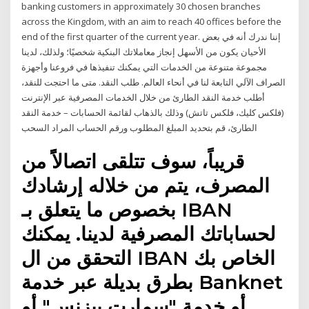
banking customers in approximately 30 chosen branches
across the Kingdom, with an aim to reach 40 offices before the
end of the first quarter of the current year. إننا ندرك أنه في بعض
الأحيان يكون من الأسهل إنجاز معاملاتك البنكية شخصيًا؛ ولذلك، لدينا
مجموعة متنوعة من الخدمات التي يمكنك تنفيذها في فروعنا وأجهزة
الصراف الآلي التابعة لنا في أنحاء العالم. طلب النقد. متى ما احتجت للنقد،
أطلب خدمة النقد الطارئ من خلال الخدمات المصرفية عبر الإنترنت
(فلكس كليك، فلكس تاتش) وذلك بالذهاب لقائمة الحسابات – خدمة النقد
الطارئ، قم بتحديد المبلغ المطلوب ورقم الحساب المراد السحب
قريباً، سوف تتلقى اتصالاًً من
المصرف، يتم من خلاله إرشادك
بخصوص ما يتعلق بـ IBAN
لحساباتك المصرفية لدينا. يمكنك
التحقق من ال IBAN الخاص بك
بطرق بديلة عبر خدمة Banknet
أو خدمة "سمارت بيزنس" أو