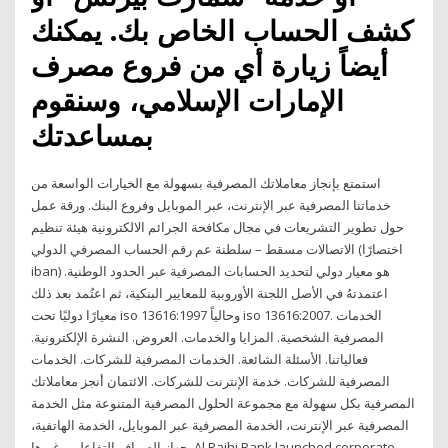
كشف الحساب الخاص بك. يمكنك
أيضاً زيارة أي من فروع مصرف
الإمارات الإسلامي، وسنقوم
بمساعدتك
استمتع بإنجاز معاملاتك المصرفية بسهولة مع الخيارات الواسعة من
خدماتنا المصرفية عبر الإنترنت، عبر الموبايل وفروع البنك. ورقة عمل
حول تطوير التشريعات في مجال مكافحة الجرائم الالكترونية هيئة تنظيم
الاتصالات مسقط – سلطنة عم رقم الحساب المصرفي الدولي (اختصارًا
iban) هو معيار دولي لتحديد الحسابات المصرفية عبر الحدود الوطنية.
اعتمدتهُ في الأصل اللجنة الأوروبية للمعايير البنكية، ثم اعتُمد بعد ذلك
معيارًا دوليًا تحت iso 13616:1997 وحالياً iso 13616:2007. الخدمات
المصرفية الشخصية. المزايا والخدمات. العروض. النشرة الإلكترونية.
فعالياتنا. الأسئلة الشائعة. الخدمات المصرفية للشركات. الخدمات
المصرفية للشركات. خدمة الإنترنت للشركات. الائتمان أنجز معاملاتك
المصرفية بكل سهولة مع مجموعة الحلول المصرفية المتنوعة مثل الخدمة
المصرفية عبر الإنترنت، الخدمة المصرفية عبر الموبايل، الخدمة الهاتفية،
جهاز الصراف التفاعلي وغيرها. Al Rajhi Bank launched corporate