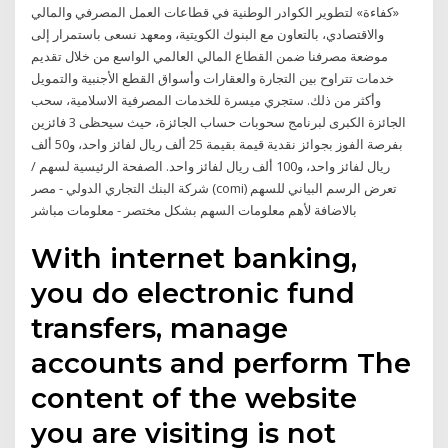
«كفاءة» لتطوير الكوادر الوطنية في قطاعات العمل المصرفي والمالي
والاقتصادي، بالتعاون مع البنوك الكويتية، ومعهد نسعى باستمرار إلى
موضعة مصرفنا ضمن القطاع المالي العالمي الواسع من خلال تقديم
خدمات تتراوح بين التجارة والعقارات وأسواق القطع الأجنبية والتمويل
وأكثر من ذلك. ستجري ميسرة للخدمات المصرفية الاسلامية، سحب
الجائزة الكبرى لبرنامج سحوبات حساب الجائزة، حيث سيحظى 3 فائزين
بفرصة الفوز بجوائز نقدية قيمة بقيمة 25 ألف ريال لفائز واحد، و50 ألف
ريال لفائز واحد، و100 ألف ريال لفائز واحد. الصفحة الرئيسية لسهم /
شركة البنك التجاري الدولي - مصر (comi) تعرض الرسم البياني للسهم
بالاضافة لأهم معلومات السهم بشكل مختصر - معلومات مباشر
With internet banking,
you do electronic fund
transfers, manage
accounts and perform The
content of the website
you are visiting is not