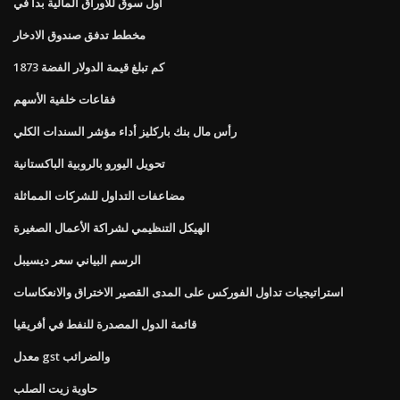
أول سوق للأوراق المالية بدأ في
مخطط تدفق صندوق الادخار
كم تبلغ قيمة الدولار الفضة 1873
فقاعات خلفية الأسهم
رأس مال بنك باركليز أداء مؤشر السندات الكلي
تحويل اليورو بالروبية الباكستانية
مضاعفات التداول للشركات المماثلة
الهيكل التنظيمي لشراكة الأعمال الصغيرة
الرسم البياني سعر ديسيبل
استراتيجيات تداول الفوركس على المدى القصير الاختراق والانعكاسات
قائمة الدول المصدرة للنفط في أفريقيا
معدل gst والضرائب
حاوية زيت الصلب