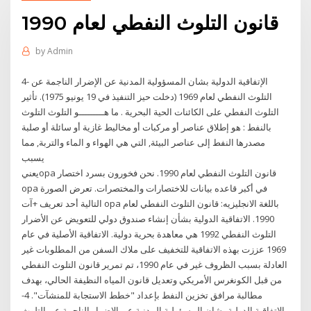
قانون التلوث النفطي لعام 1990
by
Admin
4- الإتفاقية الدولية بشان المسؤولية المدنية عن الإضرار الناجمة عن
التلوث النفطي لعام 1969 (دخلت حيز التنفيذ في 19 يونيو 1975). تأثير
التلوث النفطي على الكائنات الحية البحرية . ما هـــــــــو التلوث التلوث
بالنفط : هو إطلاق عناصر أو مركبات أو مخاليط غازية أو سائلة أو صلبة
مصدرها النفط إلى عناصر البيئة, التي هي الهواء و الماء والتربة, مما
يسبب
يعنيopa قانون التلوث النفطي لعام 1990. نحن فخورون بسرد اختصار
opa في أكبر قاعده بيانات للاختصارات والمختصرات. تعرض الصورة
التالية أحد تعريف +آت opa باللغة الانجليزيه: قانون التلوث النفطي لعام
1990. الاتفاقية الدولية بشأن إنشاء صندوق دولي للتعويض عن الأضرار
التلوث النفطي 1992 هي معاهدة بحرية دولية. الاتفاقية الأصلية في عام
1969 عززت بهذه الاتفاقية للتخفيف على ملاك السفن من المطلوبات غير
العادلة بسبب الظروف غير في عام 1990، تم تمرير قانون التلوث النفطي
من قبل الكونغرس الأمريكي وتعديل قانون المياه النظيفة الحالي، بهدف
مطالبة مرافق تخزين النفط بإعداد "خطط الاستجابة للمنشآت". 4-
الإتفاقية الدولية بشان المسؤولية المدنية عن الإضرار الناجمة عن التلوث