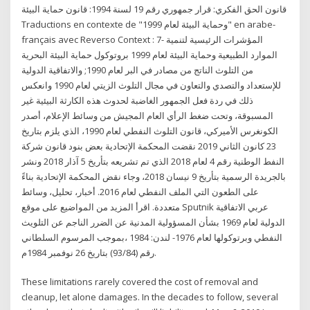
قانون الحق الفكري: قرار جمهوري رقم 19 لسنة 1994: قانون حماية البيئة
Traductions en contexte de "وحماية البيئة لعام 1999" en arabe-
français avec Reverso Context : 7- المؤشرات الرئيسية لتنمية
الموارد الطبيعية وحماية البيئة لعام 1999 بروتوكول حماية البيئة البحرية
من التلوث الناتج من مصادر في البر لعام 1990; والاتفاقية الدولية
للإستعداد والتصدي والتعاون في مجال التلوث الزيتي لعام 1990 وانعكس
ذلك في ردة فعل الجمهور الغاضبة لحدوث هذه الكارثة البيئية غير
المسبوقة، وتحت ضغط الرأي العام المجيش من وسائط الإعلام، أصدر
الكونغرس الأميركي، قانون التلوث النفطي لعام 1990، الذي يلزم بتاريخ
23 كانون الثاني 2019 نقضت المحكمة الإتحادية بعض بنود قانون شركة
النفط الوطنية رقم 4 لعام 2018 الذي تم تشريعه بتأريخ 5 آذار 2018 ونشر
بالجريدة الرسمية بتأريخ 9 نيسان 2018، وجاء نقض المحكمة الإتحادية بناءً
على الطعون التي الملف النفطي لعام 2016. أخبار، تحليل، وسائط
متعددة. اقرأ المزيد من المواضيع على موقع Sputnik عربي الاتفاقية
الدولية لعام 1969 بشأن المسؤولية المدنية عن الضرر الناجم عن التلويث
النفطي وبرتوكولها لعام 1976- لندن: 1984 ،بموجب المرسوم السلطاني
رقم (93/84) بتاريخ 26 نوفمبر 1984م.
These limitations rarely covered the cost of removal and
cleanup, let alone damages. In the decades to follow, several