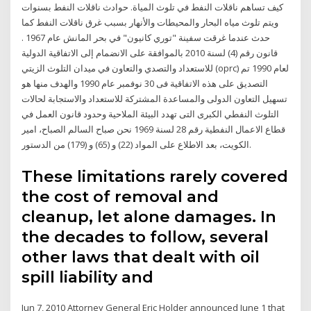
كيف تساهم ناقلات النفط في تلوث المياة. حوادث ناقلات النفط بسنوات
ويتم تلوث مياه البحار والمحيطات والأنهار بسبب غرق ناقلات النفط كما
حدث عندما غرقت سفينة "توري كانيون" في بحر المانش عام 1967 .
قانون رقم (4) لسنة 2010 بالموافقة على الانضمام إلى الاتفاقية الدولية
للاستعداد والتصدي والتعاون في ميدان التلوث الزيتي (oprc) لعام 1990 تم
التصديق على هذه الاتفاقية فى 30 نوفمبر عام 1990 والهدف منها هو
تسهيل التعاون الدولى والمساعدة المشتركة للاستعداد والاستجابة لحالات
التلوث النفطي الكبرى التى تهدد البيئة الملاحية وحدود قانون العمل في
قطاع الاعمال النفطية رقم 28 لسنة 1969 نحن صباح السالم الصباح، امير
الكويت، بعد الاطلاع على المواد (22) و (65) و (179) من الدستور.
These limitations rarely covered
the cost of removal and
cleanup, let alone damages. In
the decades to follow, several
other laws that dealt with oil
spill liability and
Jun 7, 2010 Attorney General Eric Holder announced June 1 that