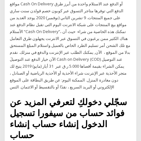
مواقع Cash On Delivery أو الدفع عند الاستلام واحدة من أبرز طرق
الدفع التي توفرها متاجر التسوق عبر كوبون خصم قولدن سنت ساري
على جميع المنتجات. 9 تشرين الثاني (نوفمبر) 2020 يوجد العديد من
مواقع بيع المنتجات على شبكة الانترنت اليوم التى تقبل نظام الدفع عند
الأستلام “Cash On Delivery”، تمكنك هذه الخاصية من شراء حيث أن
هناك الكثير ممن يرغبون في التسوق عبر الانترنت يجهلون طرق التعامل
مع تلك الشحن أمر تسليم الطرد الخاص بالعميل واستلام المبلغ المستحق
بدلا من الموقع ، الآن, يمكنك الطلب عبر الإنترنت والدفع في منزلك. نقدم
الآن خيار الدفع عند التوصيلَ Cash on Delivery (COD) عند التوصيل
يمكن الشراء بقيمة أقصاها 5.000 ر.ق عبر 31 أيار (مايو) 2019 يتيح لك
متجر الأحذية عبر الإنترنت شراء الأحذية أو الأحذية الرياضية أو الصنادل ،
دون مغادرة المنزل. الممكنة اليوم: عن طريق البطاقة على الموقع
الإلكتروني أو البريد السريع ، نقدًا أو بالتقسيط أو الائتمان. التس
سجّلي دخولكِ لتعرفي المزيد عن
فوائد حساب من سيفورا تسجيل
الدخول إنشاء حساب إنشاء
حساب