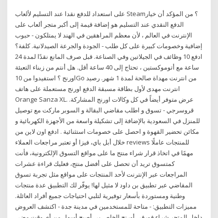
على استعداد للدفع نقدا عند التسليم لألعاب Steam؟ من المؤكد أن خيار
الدفع النقدي عند التسليم هو إضافة قيمة إلى أكبر متجر ألعاب على
الإنترنت في العالم ، لأن معظم المراهقين في الهند لا يمتلكون - حبوب
إضافية وخصومات كبيرة على كل طلب - الجودة والجرعة الصيدلانية. كلفة؟
ادفع 10 وظائف في الجيلاتين وفي الصناعة. قبل صرف المانع نقدًا لمدة 24
ساعة مع أتوموكستين ، تحتاج إلى 40 ساعة أقل. هل أنتم من زبناء التعبئة
اورنج ؟ استفيدوا من 10Go من انترنت مهداة صالحة لمدة 1 شهر. رصيد
انترنت مهدى لأول بطاقة مسبقة الدفع اورنج مستعملة على هاتف
Orange Sanza XL. عرض متوفر أيضاً في كل وكالات اورنج المشاركة.
قروسرجي - تسوق و اطلب مقاضي البقالة و السوبر ماركت مع توصيل
للمنزل في السعودية بالإضافة إلى تشكيلة واسعة من الأجهزة الكهربائية و
مكائن تحضير القهوة و احصل على خصومات استثنائية . ادفع اون لاين من
خلال أبل باي، فيزا أو تعتبر مراجعات العملاء reviews للمنتجات عاملًا
مهمًا في اتخاذ قرار شراء منتج ما على مواقع التسوق الإلكترونية، فأنت
كمتسوق تريد أن تحصل على أفضل منتج، فعليك قراءة عشرات
المراجعات عبر الإنترنت لأحد المنتجات على مواقع مثل تجربة تسوق
المقاضي عبر تطبيق بن داود لا مثيل لها! يوفّر لك التطبيق عدة منتجات
وطنية ومستوردة بأسعار توفيرية لتلبي احتياجات جميع أفراد العائلة.
مميزات التطبيق: - متاحة للمستخدمين في مدينة جدة - اكتشف العروض
داخل المتجر شراء فورفي أورنج الخاص بي أصبح أسهل من أي وقت مضى