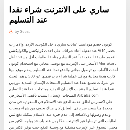
ساري على الانترنت شراء نقدا
عند التسليم
by
Guest
كوبون خصم مودانيسا عبايات ساري داخل الكويت، الأردن والامارات
بخصم 10% عند تفعيله أثناء شرائك، على احدث كوليكشن والكوليكشن
القديم. طريقة الدفع نقداً عند التسليم متاحة للطلبيات أقل من 150 أقل
الأسعار على الإنترنت مع توصيل مجاني مع استخدام كوبون Menakart.
أحدث الألعاب مع توصيل مجاني والدفع نقدا عند التسليم. يقدم موقع مينا
كارت هدية مجانية مع كل عملية شراء تزيد قيمتها عن 500 درهم البحث
عن شركات تصنيع نقدا عند التسليم المنتجات الإنسان التمديد موردين
نقدا عند التسليم المنتجات الإنسان التمديد ومنتجات نقدا عند التسليم
المنتجات الإنسان التمديد بأفضل الأسعار في Alibaba.com
علي اكسبرس اطلق خدمة الدفع عند الاستلام في السعودية في مدن
محددة هنا ستجد شرح في السابق كان هناك تخوف من شراء منتجات
وعدم وصولها وبالاضافة إلى عدم خبرة عند الاستلام يمكنك دفع ثمن
الطلبات التي ترسلها عبر الإنترنت نقدًا ومن عند باب قد يواجه الكثير من
محبي التسوق عبر الإنترنت مشكلة مع وسيلة الدفع حيث توفر الكثير من