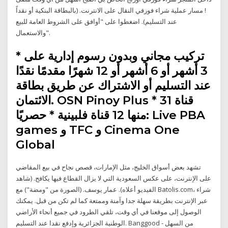
! مسار عملية شراء فورفي النقال على الانترنت. (بالبطاقة البنكية أو نقداً
عند التسليم). اضغطوا على "أوافق على الشروط العامة للبيع
والاستعمال".
* تركيب مجاني وبدون رسوم إدارية على
3 أشهر أو 6 أشهر أو 12 شهرًا مقدمًا نقدًا
عند التسليم أو الاشتراك عن طريق بطاقة
الائتمان. OSN Pinoy Plus * 31 قناة
منها 12 قناة فلبينية * حصريًا: Live PBA
games و TFC و Cinema One
Global
تشهد بعض أسواق الخليج، مثل الإمارات، قصص نجاح في بيع المقاضي
على الإنترنت، على عكس السعودية التي لا يزال القطاع فيها يكافح. (شاهد
الفيديو أعلاه). عمار يوسف. (الصورة من "ومضة") مع Batolis.com، شراء
عبر الإنترنت بطريقة سهلة جدا وآمنة وممتعة كما لم تكن من قبل. يمكنك
الوصول إلى موقعنا في أي وقت، تلقي الطرود في جميع أنحاء الأراضي
الوطنية الجزائرية وإدفع نقدا عند التسليم. Banggood - من السهل