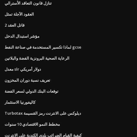
تنازل قانون التعاقد الأسترالي
العقود الآجلة تمثل
قاتل العقد 2
مؤشر استبدال الدخل
لماذا تكسير المستخدمة في صناعة النفط gcse
الرعاية الصحية البرونزية الفضة والبلاتين
معدل slr دولار أمريكي
تعريف نسبة دوران المخزون
توقعات البنك الدولي لسعر الفضة
كاليفورنيا الاستثمار
Turbotax ديلوكس على الانترنت رمز القسيمة
مخطط النمو الاقتصادي 10 سنوات
كيفية القيام الضرائب بلدي الكندية على الانترنت