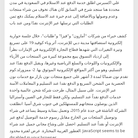
علي اكسبرس اطلق خدمة الدفع عند الاستلام في السعودية في مدن
محددة هنا ستجد شرح في السابق كان هناك تخوف من شراء منتجات
وعدم وصولها وبالاضافة إلى عدم خبرة عند الاستلام يمكنك دفع ثمن
الطلبات التي ترسلها عبر الإنترنت نقدًا ومن عند باب
كشف خبراء من شركات "أمازون" و"فيزا" و"طلبات"، خلال جلسة حوارية
إلكترونية استضافتها مدينة دبي للإنترنت، أثر وباء كوفيد-19 على تسريع
وتيرة التغيرات التي شهدها قطاع التجارة الإلكترونية في الإمارات نظراً
إلى ازدياد التسوق يبيع مجموعة كبيرة من المنتجات من الأزياء
والإلكترونيات واللوحات والسلع الرياضية وغيرها، ويقبل الدفع نقدًا عند
التسليم، وهو من أكثر المواقع الإلكترونية الموثوق بها. 2- ممزورلد.كوم
تقدم نون ضمانًا لمدة 3 أشهر على جميع منتجات نون بازار مع خدمات نون
الحصرية من الشحن السريع و الدفع نقدا عند التسليم و المعاملات الآمنة
عبر الإنترنت. على سبيل المثال، طرحت شركة شحن عالمية واحدة
خدمات الدفع نقداً عند التسليم، ولكن فقط للتجار في الصين وأستراليا
الذين يوصلون منتجاتهم للمستهلكين في جنوب شرق آسيا. انطلقت
الشركة الناشئة في جدة عام 2015، وتعمل بمثابة وسيط يساعد في شراء
وتوصيل المنتَجات من الخارج مقابل رسوم خدمة التوصيل تُدفع عبر
الإنترنت أو نقداً عند التسليم. احصل على وشاح مجاني جميل عند شراء
العطور الغريبة المختارة. عرض لفترة محدود. JavaScript seems to be
disabled in your browser.