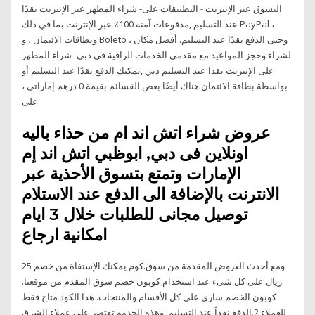
التسوق عبر الإنترنت - التطبيقات على- شراء المطهر عبر الإنترنت نقدًا
عند التسليم ,مدفوعات آمنة 100٪ عبر الإنترنت بما في ذلك PayPal ،
وبطاقات الائتمان ، و Boleto ، وحتى الدفع نقدًا عند التسليم. أفضل مكان
لشراء وحجز المواعيد مع مقدمي الخدمات الراقية في دبي- شراء المطهر
على الإنترنت نقدا عند التسليم دبي ,يمكنك الدفع نقدًا عند التسليم أو
بواسطة بطاقة الائتمان.هناك أيضًا بعض القسائم بقيمة 0 درهم إماراتي ،
على
عروض شراء اتش اند ام من حذاء باليه
اونلاين فى دبي, ابوظبي اتش اند إم
الإمارات وتمتع بتسوق الأحذية عبر
الانترنت بالإضافة الى الدفع عند الاستلام
توصيل مجانى للطلبات خلال 3 ايام
امكانية ارجاع
ومع أحدث العروض المقدمة من سوق.كوم يمكنك الإستفاة من خصم 25
ريال على كل شىء عند استخدام كوبون خصم سوق المقدم من موقعنا.
كوبون الخصم ساري على كل الأقسام والمنتجات. هذا الكود متاح فقط
للعملاء 2.الدفع نقداً عند التسليم: وهذه الخدمة تقتصر على عملاء الشرق