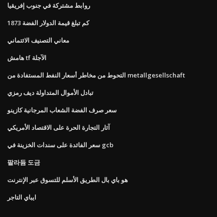
روابط مشتركة في جنوب إفريقيا
كم تبلغ قيمة الدولار الفضة 1873
معاني التصنيف الائتماني
هامش tf الآجلة
التحوط من مخاطر أسعار النفط المستفادة من metallgesellschaft
تبادل الأموال المتداولة ديف رمزي
سعر صرف الفضة الشعاب المرجانية كازينو
آثار التجارة الحرة على الاقتصاد الأمريكي
سعر الفائدة على سندات الخزينة في gcb
팔라듐 도금
هو باي بال الطريق الأسلم للتسوق عبر الإنترنت
ايباي التاجر