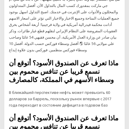
جي ماركت بمقدورك كسب المال بالتداول الآن. أفضل المتداولون
والمحللون والأدوات على الإنترنت في خدمتك. اصبح التداول اسهل بوجود
جميع العمليات المتاحة وجميع الاخبار والاخبار التي تؤثر على اسعار الاسهم
أدانت محكمة فيدرالية أمريكية في ولاية فرجينيا؛ أربعة أشخاص بخرق
العقوبات المفروضة على النظام الإيراني لنقلهم قطع غيار طائرات. وذكر
بيان صادر عن وزارة العدل الأمريكية، أن محسن فقيهي 54 عامًا وصاحب
علي مولايي 56 عامًا 🌎 أفضل وسطاء فوركس حسب الدولة. أفضل 10
وسطاء فوركس منظمين. فوركس بدون علاوة إيداع
ماذا تعرف عن الصندوق الأسود؟ أتوقع أن
نسمع قريبا عن تنافس محموم بين
وسطاء الأسهم في المملكة، كالمصارف
В ближайшей перспективе нефть может превысить 60
долларов за баррель, поскольку рынок впервые с 2017
года переходит в состояние дефицита в годовом баз
ماذا تعرف عن الصندوق الأسود؟ أتوقع أن
نسمع قريبا عن تنافس محموم بين