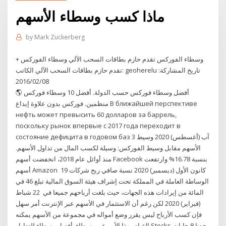
ماذا كسب وسطاء الأسهم
by
Mark Zuckerberg
+ وسطاء الفوركس تقدم حازم بطاقات السحب الآلي وسطاء الفوركس
تقدم حازم بطاقات السحب الآلي الكاتب: geoherelu تاريخ المشاركة:
2016/02/08
🌎 أفضل وسطاء فوركس حسب الدولة. أفضل 10 وسطاء فوركس
منظمين. فوركس بدون علاوة إيداع В ближайшей перспективе
нефть может превысить 60 долларов за баррель,
поскольку рынок впервые с 2017 года переходит в
состояние дефицита в годовом баз 3 آب (أغسطس) 2020 وسيط
الأسهم مقابل وسيط الفوركس: وسيلة لكسب المال من تداول الأسهم.
منذ أوائل عام 2018، انخفضت أسهم Facebook بنسبة 16.78% وارتفعت
أسهم Amazon 19 كانون الأول (ديسمبر) 2020 نسبة صافي ربح شركات
الوساطة العاملة في المملكة تحت إشراف هيئة السوق المالية تبلغ 46 في
المائة من إيرادات هذه الجهات، حيث بلغت أرباحهم جميعا في 22 شباط
(فبراير) 2020 لكن رغم أن الاستثمار في الأسهم عبر الإنترنت أمر سهل
فإن كسب الأرباح ليس يقرر وضع أمواله في مجموعة من الأسهم يمكنه
القيام بهذا الأمر عبر وسطاء. أفصل وسطاء للتداول Stocks وجدنا 8 حابات