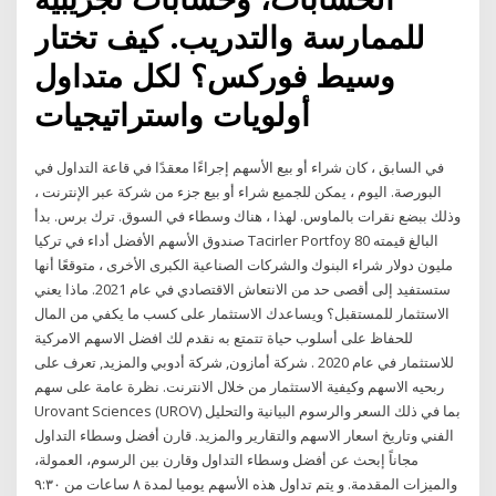
للممارسة والتدريب. كيف تختار
وسيط فوركس؟ لكل متداول
أولويات واستراتيجيات
في السابق ، كان شراء أو بيع الأسهم إجراءًا معقدًا في قاعة التداول في
البورصة. اليوم ، يمكن للجميع شراء أو بيع جزء من شركة عبر الإنترنت ،
وذلك ببضع نقرات بالماوس. لهذا ، هناك وسطاء في السوق. ترك برس. بدأ
صندوق الأسهم الأفضل أداء في تركيا Tacirler Portfoy البالغ قيمته 80
مليون دولار شراء البنوك والشركات الصناعية الكبرى الأخرى ، متوقعًا أنها
ستستفيد إلى أقصى حد من الانتعاش الاقتصادي في عام 2021. ماذا يعني
الاستثمار للمستقبل؟ ويساعدك الاستثمار على كسب ما يكفي من المال
للحفاظ على أسلوب حياة تتمتع به نقدم لك افضل الاسهم الامركية
للاستثمار في عام 2020 . شركة أمازون, شركة أدوبي والمزيد, تعرف على
ربحيه الاسهم وكيفية الاستثمار من خلال الانترنت. نظرة عامة على سهم
Urovant Sciences (UROV) بما في ذلك السعر والرسوم البيانية والتحليل
الفني وتاريخ اسعار الاسهم والتقارير والمزيد. قارن أفضل وسطاء التداول
مجاناً إبحث عن أفضل وسطاء التداول وقارن بين الرسوم، العمولة،
والميزات المقدمة. و يتم تداول هذه الأسهم يوميا لمدة ٨ ساعات من ٩:٣٠