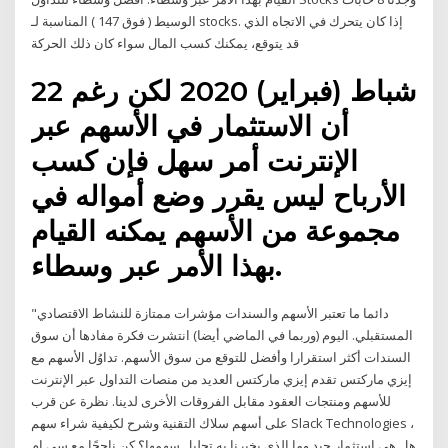
الوسيط ( فوق 147 ) المناسبة لـ stocks. إذا كان يتحرك في الاتجاه الذي
قد يتوقع، يمكنك كسب المال سواء كان ذلك الحركة
22 شباط (فبراير) 2020 لكن رغم
أن الاستثمار في الأسهم عبر
الإنترنت أمر سهل فإن كسب
الأرباح ليس يقرر وضع أمواله في
مجموعة من الأسهم يمكنه القيام
بهذا الأمر عبر وسطاء.
"دائما ما تعتبر الأسهم والسندات مؤشرات ممتازة للنشاط الاقتصادي
المستقبلي. اليوم (وربما في الماضي أيضا) انتشرت فكرة مفادها أن سوق
السندات أكثر استقرارا وأفضل للتوقع من سوق الأسهم. تداوُل الأسهم مع
إيزي ماركتس تقدم إيزي ماركتس العديد من منصات التداول عبر الإنترنت
للأسهم ومنتجات العقود مقابل الفروقات الأخرى لدينا. نظرة عن قرب
على أسهم سلاك التقنية وشرح لكيفية شراء سهم Slack Technologies ،
هل هي استثمار جيد وما الذي يخبرنا به تحليل سهمها؟ كن ناجحًا مع سي ام