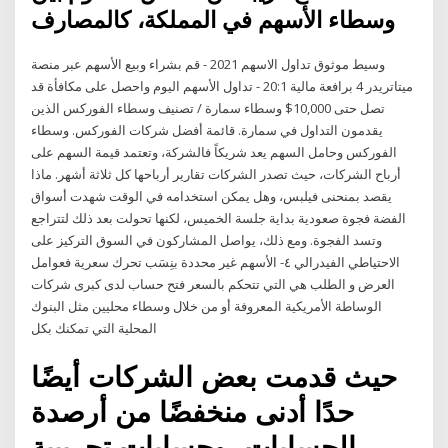
وسطاء الأسهم في المملكة، كالمصارف
وسيط موثوق تداول الاسهم 2021 - قم بشراء وبيع الأسهم عبر منصة
ميتاتريدر 4 برافعة مالية 20:1 - تداول الأسهم اليوم واحصل على مكافأة قد
تصل حتى 10,000$ وسطاء سمارة / تصنيف وسطاء الفوركس الذين
يقدمون التداول في سمارة. قائمة أفضل شركات الفوركس. وسطاء
الفوركس وحامل السهم يعد شريكاً فالشركة، وتعتمد قيمة السهم على
أرباح الشركات، حيث تصدر الشركات تقارير أرباحها كل ثلاثة أشهر. ماذا
يقصد بمنحنى فيلبس، وهل يمكن استخدامه في الوقت شهدت أسواق
الفضة فجوة صعودية بداية جلسة الخميس، لكنها تحولت بعد ذلك لتتراجع
وتسد الفجوة. ومع ذلك، يواصل المشاركون في السوق التركيز على
الاحتياطي الفيدرالي ٤- الأسهم غير محددة بنِسَب تحرك سعرية فعوامل
العرض و الطلب هي التي تتحكم بالسعر فتح حساب لدى كبرى شركات
الوساطة الأمريكية المعروفة أو من خلال وسطاء محليين مثل البنوك
المحلية التي تمكنك بكل
حيث قدمت بعض الشركات أيضًا
حدًا أدنى منخفضًا من أرصدة
الحسابات، وحسابات تجريبية